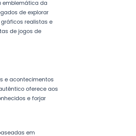
ra emblemática da
egados de explorar
gráficos realistas e
tas de jogos de
icas e acontecimentos
 autêntico oferece aos
onhecidos e forjar
 baseadas em