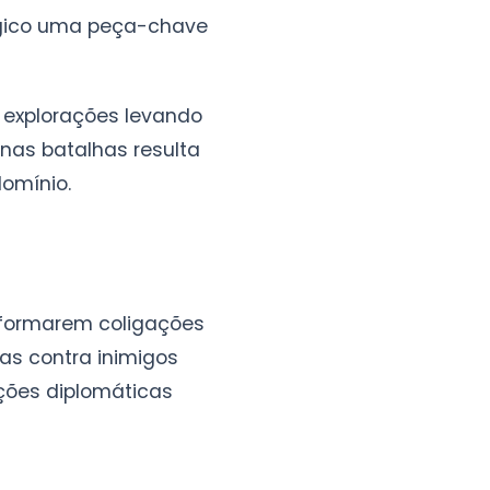
tégico uma peça-chave
s explorações levando
 nas batalhas resulta
domínio.
 formarem coligações
as contra inimigos
ações diplomáticas