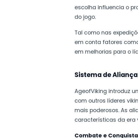
escolha influencia o p
do jogo.
Tal como nas expediçõe
em conta fatores como 
em melhorias para o líd
Sistema de Aliança
AgeofViking introduz 
com outros líderes vik
mais poderosos. As ali
características da era v
Combate e Conquista