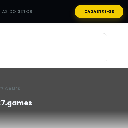
IAS DO SETOR
CADASTRE-SE
BX7.GAMES
BX7.games