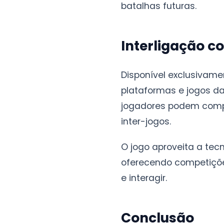
batalhas futuras.
Interligação 
Disponível exclusivam
plataformas e jogos da 
jogadores podem compa
inter-jogos.
O jogo aproveita a tec
oferecendo competiçõe
e interagir.
Conclusão