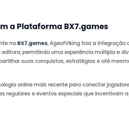
com a Plataforma BX7.games
ente na
BX7.games
, AgeofViking traz a integração
editora, permitindo uma experiência múltipla e div
rtilhar suas conquistas, estratégias e até mesm
nologia online mais recente para conectar jogador
s regulares e eventos especiais que incentivam 