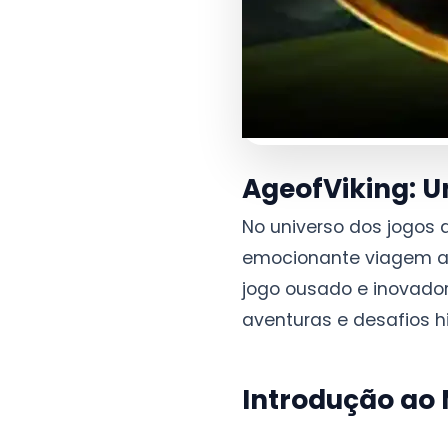
AgeofViking: U
No universo dos jogos d
emocionante viagem ao
jogo ousado e inovador
aventuras e desafios hi
Introdução ao