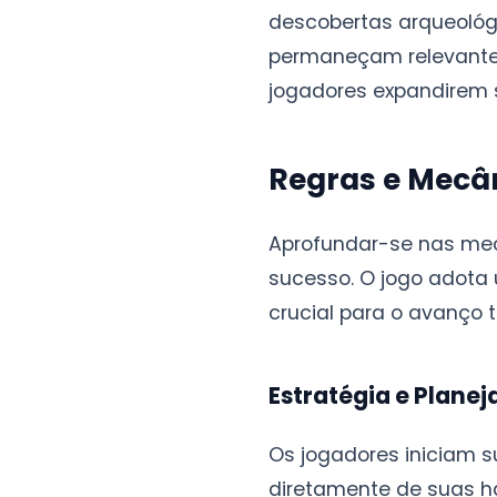
descobertas arqueológi
permaneçam relevante
jogadores expandirem s
Regras e Mecâ
Aprofundar-se nas mecâ
sucesso. O jogo adota 
crucial para o avanço ter
Estratégia e Plane
Os jogadores iniciam 
diretamente de suas h