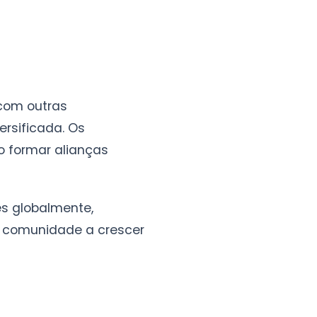
 com outras
ersificada. Os
o formar alianças
es globalmente,
a comunidade a crescer