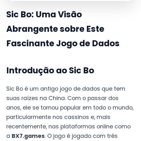
Sic Bo: Uma Visão
Abrangente sobre Este
Fascinante Jogo de Dados
Introdução ao Sic Bo
Sic Bo é um antigo jogo de dados que tem
suas raízes na China. Com o passar dos
anos, ele se tornou popular em todo o mundo,
particularmente nos cassinos e, mais
recentemente, nas plataformas online como
a
BX7.games
. O jogo é jogado com três