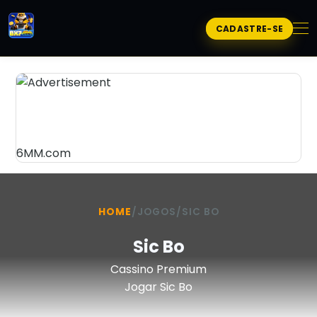
CADASTRE-SE
6MM.com
HOME
/
JOGOS
/
SIC BO
Sic Bo
Cassino Premium
Jogar Sic Bo