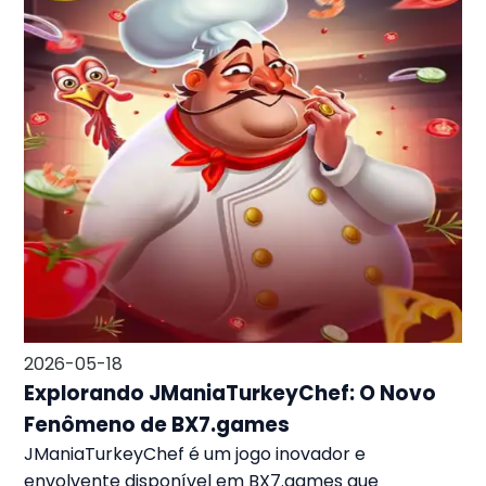
2026-05-18
Explorando JManiaTurkeyChef: O Novo
Fenômeno de BX7.games
JManiaTurkeyChef é um jogo inovador e
envolvente disponível em BX7.games que