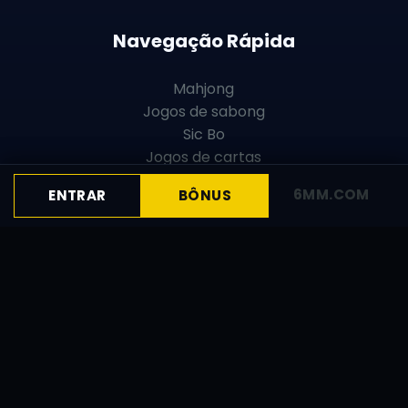
Navegação Rápida
Mahjong
Jogos de sabong
Sic Bo
Jogos de cartas
política Privacidade
6MM.COM
ENTRAR
BÔNUS
Notícias do Setor
Central de Suporte
📧
contact@bx7pg.com
🕒
24/7 Disponível