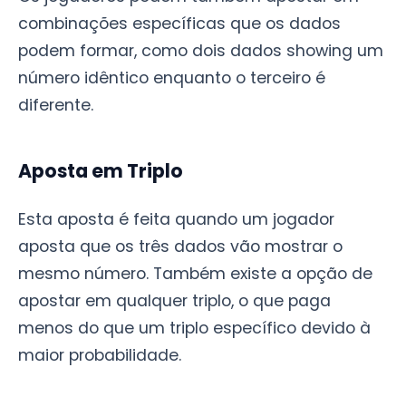
combinações específicas que os dados
podem formar, como dois dados showing um
número idêntico enquanto o terceiro é
diferente.
Aposta em Triplo
Esta aposta é feita quando um jogador
aposta que os três dados vão mostrar o
mesmo número. Também existe a opção de
apostar em qualquer triplo, o que paga
menos do que um triplo específico devido à
maior probabilidade.