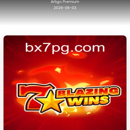
Artigo Premium
2026-06-03