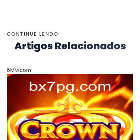
CONTINUE LENDO
Artigos Relacionados
6MM.com