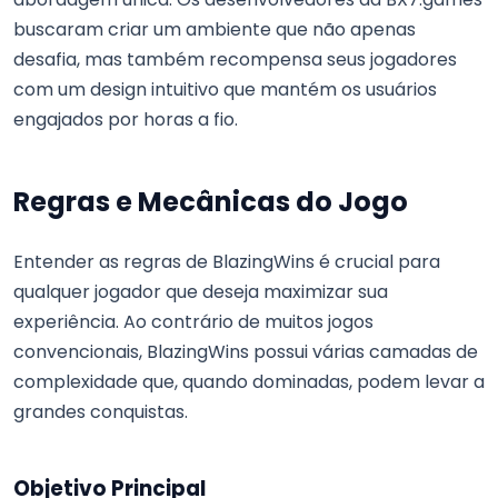
buscaram criar um ambiente que não apenas
desafia, mas também recompensa seus jogadores
com um design intuitivo que mantém os usuários
engajados por horas a fio.
Regras e Mecânicas do Jogo
Entender as regras de BlazingWins é crucial para
qualquer jogador que deseja maximizar sua
experiência. Ao contrário de muitos jogos
convencionais, BlazingWins possui várias camadas de
complexidade que, quando dominadas, podem levar a
grandes conquistas.
Objetivo Principal