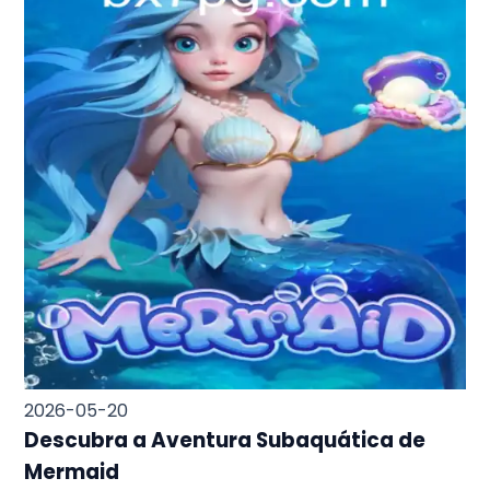
2026-05-20
Descubra a Aventura Subaquática de
Mermaid