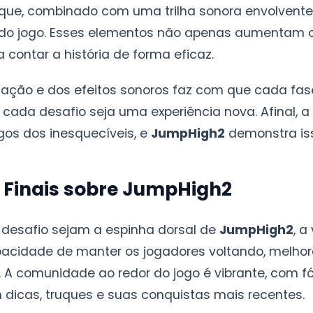
que, combinado com uma trilha sonora envolvente,
 do jogo. Esses elementos não apenas aumentam o 
ontar a história de forma eficaz.
inação e dos efeitos sonoros faz com que cada fa
 cada desafio seja uma experiência nova. Afinal, 
gos dos inesquecíveis, e
JumpHigh2
demonstra iss
 Finais sobre JumpHigh2
 desafio sejam a espinha dorsal de
JumpHigh2
, a
pacidade de manter os jogadores voltando, melho
 A comunidade ao redor do jogo é vibrante, com f
dicas, truques e suas conquistas mais recentes.