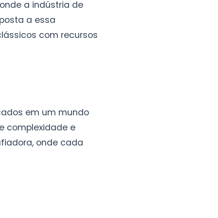
onde a indústria de
posta a essa
lássicos com recursos
locados em um mundo
de complexidade e
afiadora, onde cada