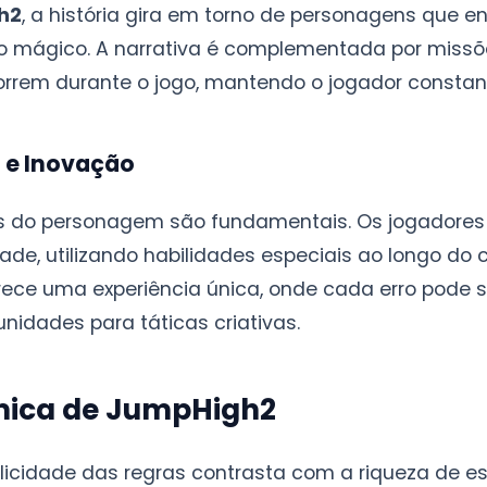
h2
, a história gira em torno de personagens que e
mágico. A narrativa é complementada por missõ
orrem durante o jogo, mantendo o jogador consta
 e Inovação
s do personagem são fundamentais. Os jogadores 
ade, utilizando habilidades especiais ao longo do 
ece uma experiência única, onde cada erro pode se
idades para táticas criativas.
mica de JumpHigh2
plicidade das regras contrasta com a riqueza de es