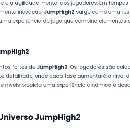
e e a agilidade mental dos jogadores. Em tempos 
emente inovação,
JumpHigh2
surge como uma res
ma experiência de jogo que combina elementos c
JumpHigh2
ntos fortes de
JumpHigh2
. Os jogadores são co
nte detalhado, onde cada fase aumentará o nível 
de níveis propicia uma experiência dinâmica e des
 Universo JumpHigh2