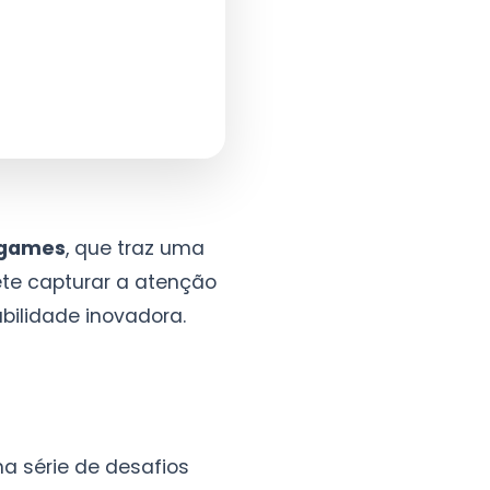
.games
, que traz uma
ete capturar a atenção
bilidade inovadora.
 série de desafios