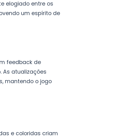
e elogiado entre os
ovendo um espírito de
em feedback de
 As atualizações
is, mantendo o jogo
das e coloridas criam