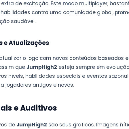
tra de excitação. Este modo multiplayer, bastant
r habilidades contra uma comunidade global, prom
ção saudável.
 e Atualizações
atualizar o jogo com novos conteúdos baseados 
 assim que
JumpHigh2
esteja sempre em evolução.
os níveis, habilidades especiais e eventos sazona
ra jogadores antigos e novos.
ais e Auditivos
vos de
JumpHigh2
são seus gráficos. Imagens níti