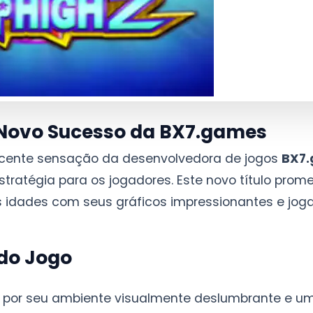
Novo Sucesso da BX7.games
ecente sensação da desenvolvedora de jogos
BX7
stratégia para os jogadores. Este novo título prom
idades com seus gráficos impressionantes e joga
do Jogo
por seu ambiente visualmente deslumbrante e uma